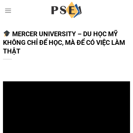
Chuyển
đến
nội
dung
MERCER UNIVERSITY – DU HỌC MỸ
KHÔNG CHỈ ĐỂ HỌC, MÀ ĐỂ CÓ VIỆC LÀM
THẬT