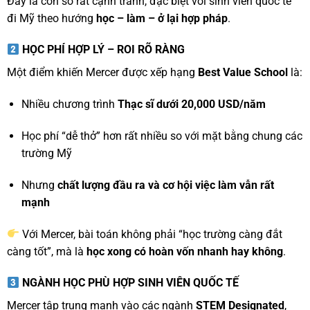
Đây là con số rất cạnh tranh, đặc biệt với sinh viên quốc tế
đi Mỹ theo hướng
học – làm – ở lại hợp pháp
.
HỌC PHÍ HỢP LÝ – ROI RÕ RÀNG
Một điểm khiến Mercer được xếp hạng
Best Value School
là:
Nhiều chương trình
Thạc sĩ dưới 20,000 USD/năm
Học phí “dễ thở” hơn rất nhiều so với mặt bằng chung các
trường Mỹ
Nhưng
chất lượng đầu ra và cơ hội việc làm vẫn rất
mạnh
Với Mercer, bài toán không phải “học trường càng đắt
càng tốt”, mà là
học xong có hoàn vốn nhanh hay không
.
NGÀNH HỌC PHÙ HỢP SINH VIÊN QUỐC TẾ
Mercer tập trung mạnh vào các ngành
STEM Designated
,