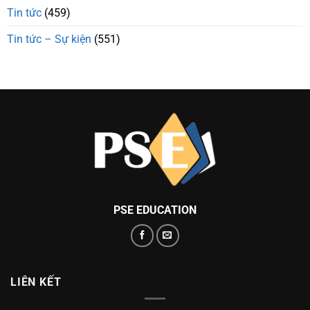
Tin tức
(459)
Tin tức – Sự kiện
(551)
PSE EDUCATION
LIÊN KẾT