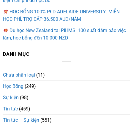
kiệm chi phí du học Úc
HỌC BỔNG 100% PhD ADELAIDE UNIVERSITY: MIỄN
HỌC PHÍ, TRỢ CẤP 36.500 AUD/NĂM
Du học New Zealand tại PIHMS: 100 suất đảm bảo việc
làm, học bổng đến 10.000 NZD
DANH MỤC
Chưa phân loại
(11)
Học Bổng
(249)
Sự kiện
(98)
Tin tức
(459)
Tin tức – Sự kiện
(551)