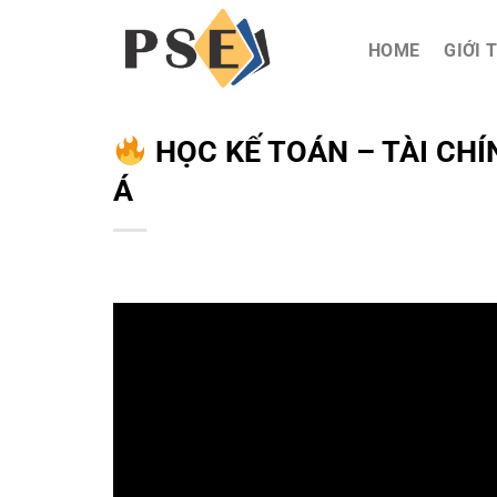
Chuyển
đến
HOME
GIỚI 
nội
dung
HỌC KẾ TOÁN – TÀI CH
Á