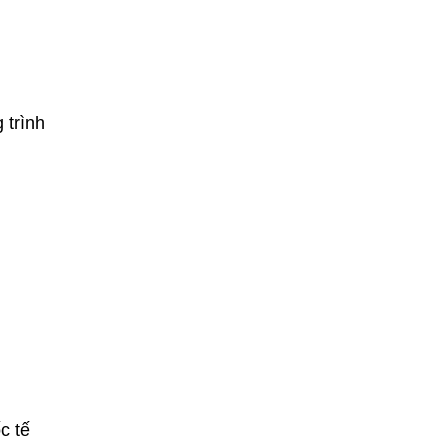
 trình
c tế