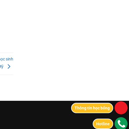
học sinh
 Mỹ
Thông tin học bổng
Hotline