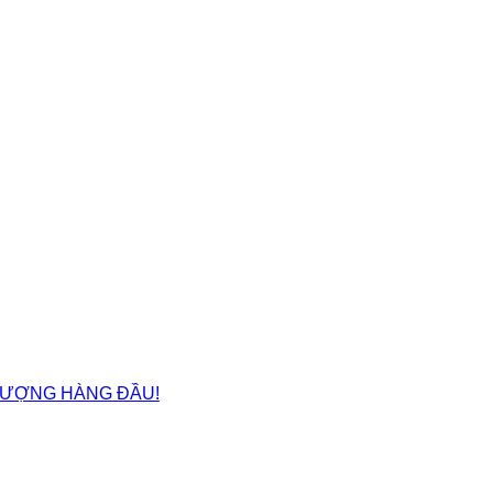
ẤT LƯỢNG HÀNG ĐẦU!