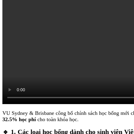
VU Sydney & Brisbane công bố chính sách học bổng mới c
32.5% học phí
cho toàn khóa học.
🔹 1. Các loại học bổng dành cho sinh viên Vi