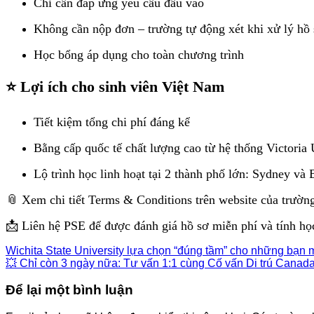
Chỉ cần đáp ứng yêu cầu đầu vào
Không cần nộp đơn – trường tự động xét khi xử lý hồ
Học bổng áp dụng cho toàn chương trình
⭐ Lợi ích cho sinh viên Việt Nam
Tiết kiệm tổng chi phí đáng kể
Bằng cấp quốc tế chất lượng cao từ hệ thống Victoria 
Lộ trình học linh hoạt tại 2 thành phố lớn: Sydney và 
📎 Xem chi tiết Terms & Conditions trên website của trườn
📩 Liên hệ PSE để được đánh giá hồ sơ miễn phí và tính họ
Wichita State University lựa chọn “đúng tầm” cho nhữn
💥 Chỉ còn 3 ngày nữa: Tư vấn 1:1 cùng Cố vấn Di trú Canad
Để lại một bình luận