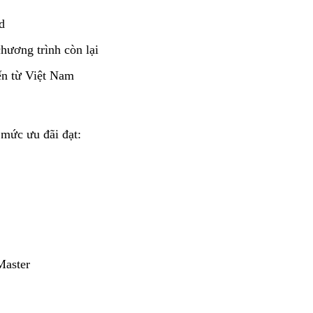
d
hương trình còn lại
ến từ Việt Nam
 mức ưu đãi đạt:
Master