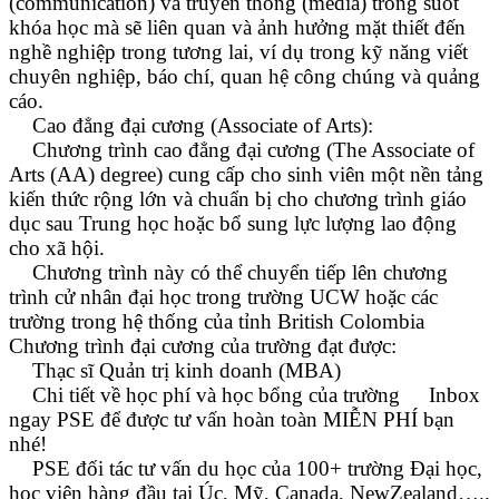
(communication) và truyền thông (media) trong suốt
khóa học mà sẽ liên quan và ảnh hưởng mặt thiết đến
nghề nghiệp trong tương lai, ví dụ trong kỹ năng viết
chuyên nghiệp, báo chí, quan hệ công chúng và quảng
cáo.
Cao đẳng đại cương (Associate of Arts):
Chương trình cao đẳng đại cương (The Associate of
Arts (AA) degree) cung cấp cho sinh viên một nền tảng
kiến thức rộng lớn và chuẩn bị cho chương trình giáo
dục sau Trung học hoặc bổ sung lực lượng lao động
cho xã hội.
Chương trình này có thể chuyển tiếp lên chương
trình cử nhân đại học trong trường UCW hoặc các
trường trong hệ thống của tỉnh British Colombia
Chương trình đại cương của trường đạt được:
Thạc sĩ Quản trị kinh doanh (MBA)
Chi tiết về học phí và học bổng của trường
Inbox
ngay PSE để được tư vấn hoàn toàn MIỄN PHÍ bạn
nhé!
PSE đối tác tư vấn du học của 100+ trường Đại học,
học viện hàng đầu tại Úc, Mỹ, Canada, NewZealand…..