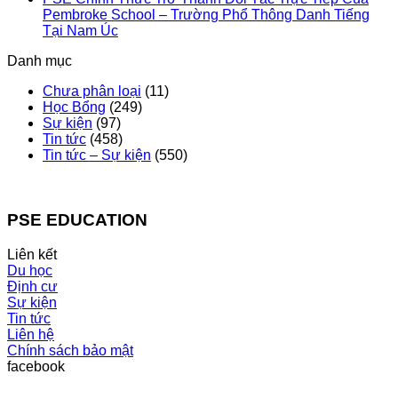
Pembroke School – Trường Phổ Thông Danh Tiếng
Tại Nam Úc
Danh mục
Chưa phân loại
(11)
Học Bổng
(249)
Sự kiện
(97)
Tin tức
(458)
Tin tức – Sự kiện
(550)
PSE EDUCATION
Liên kết
Du học
Định cư
Sự kiện
Tin tức
Liên hệ
Chính sách bảo mật
facebook