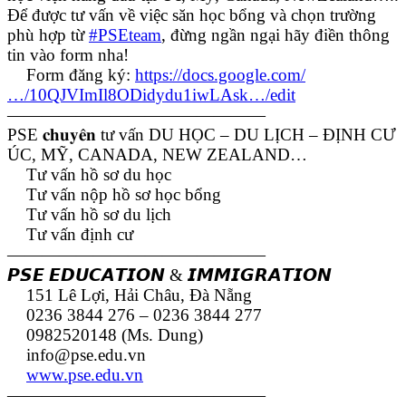
Để được tư vấn về việc săn học bổng và chọn trường
phù hợp từ
#PSEteam
, đừng ngần ngại hãy điền thông
tin vào form nha!
Form đăng ký:
https://docs.google.com/
…/10QJVImIl8ODidydu1iwLAsk…/edit
———————————————
PSE 𝐜𝐡𝐮𝐲𝐞̂𝐧 tư vấn DU HỌC – DU LỊCH – ĐỊNH CƯ
ÚC, MỸ, CANADA, NEW ZEALAND…
Tư vấn hồ sơ du học
Tư vấn nộp hồ sơ học bổng
Tư vấn hồ sơ du lịch
Tư vấn định cư
———————————————
𝙋𝙎𝙀 𝙀𝘿𝙐𝘾𝘼𝙏𝙄𝙊𝙉 & 𝙄𝙈𝙈𝙄𝙂𝙍𝘼𝙏𝙄𝙊𝙉
151 Lê Lợi, Hải Châu, Đà Nẵng
0236 3844 276 – 0236 3844 277
0982520148 (Ms. Dung)
info@pse.edu.vn
www.pse.edu.vn
———————————————