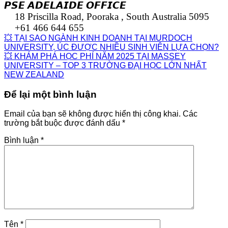
𝙋𝙎𝙀 𝘼𝘿𝙀𝙇𝘼𝙄𝘿𝙀 𝙊𝙁𝙁𝙄𝘾𝙀
18 Priscilla Road, Pooraka , South Australia 5095
+61 466 644 655
💥 TẠI SAO NGÀNH KINH DOANH TẠI MURDOCH
UNIVERSITY, ÚC ĐƯỢC NHIỀU SINH VIÊN LỰA CHỌN?
💥 KHÁM PHÁ HỌC PHÍ NĂM 2025 TẠI MASSEY
UNIVERSITY – TOP 3 TRƯỜNG ĐẠI HỌC LỚN NHẤT
NEW ZEALAND
Để lại một bình luận
Email của bạn sẽ không được hiển thị công khai.
Các
trường bắt buộc được đánh dấu
*
Bình luận
*
Tên
*