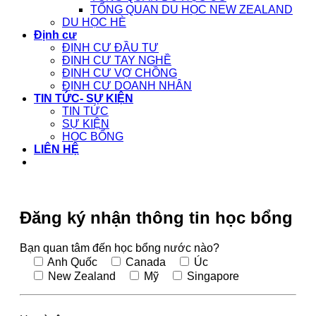
TỔNG QUAN DU HỌC NEW ZEALAND
DU HỌC HÈ
Định cư
ĐỊNH CƯ ĐẦU TƯ
ĐỊNH CƯ TAY NGHỀ
ĐỊNH CƯ VỢ CHỒNG
ĐỊNH CƯ DOANH NHÂN
TIN TỨC- SỰ KIỆN
TIN TỨC
SỰ KIỆN
HỌC BỔNG
LIÊN HỆ
Đăng ký nhận thông tin học bổng
Bạn quan tâm đến học bổng nước nào?
Anh Quốc
Canada
Úc
New Zealand
Mỹ
Singapore