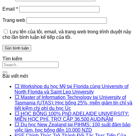
Email
*
Trang web
Lưu tên của tôi, email, và trang web trong trình duyệt này
cho lần bình luận kế tiếp của tôi.
Tìm kiếm
Bài viết mới
💥 Workshop du học Mỹ tại Florida cùng University of
North Florida và Saint Leo University
💥 Master of Information Technology tại University of
Tasmania (UTAS): Học bổng 25%, miễn giảm tín chỉ và
tiết kiệm chi phí du học Úc
💥 HỌC BỔNG 100% PhD ADELAIDE UNIVERSITY:
MIỄN HỌC PHÍ, TRỢ CẤP 36.500 AUD/NĂM
💥 Du học New Zealand tại PIHMS: 100 suất đảm bảo
việc làm, học bổng đến 10.000 NZD
PSE Chính Thức Trở Thành Đối Tác Trực Tiếp Của