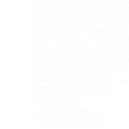
KPU vẫn đang nhận hồ sơ cho kỳ tháng 01/25 
Kwantlen Polytechnic University (KPU) được b
ngôi nhà chung của hơn 20.000 sinh viên với hơn 
gia vào lực lượng lao động hằng năm sau khi tốt
KPU cũng là trường đại học công lập lớn thứ
trình rất đa dạng và độc đáo, cùng với 14 chươn
với môi trường doanh nghiệp và trải nghiệm kỹ n
Bên cạnh đó Wilson School of Design của KPU
chương trình Thiết kế thời trang hàng đầu tại Ca
CÁC NGÀNH HỌC NỔI BẬT TẠI TRƯỜNG
NGÀNH NGHỆ THUẬT SỐ (ENTA)
Tạo hình 3D và mô hình 3D nâng cao (02 năm
Phát triển trò chơi nâng cao (02 năm)
Hiệu ứng hình ảnh nâng cao (02 năm)
NGÀNH KINH DOANH
Kế toán (02 năm, 04 năm)
Quản trị Nhân sự ( 02 năm, 04 năm)
Quản lý Tiếp thị (02 năm, 04 năm)