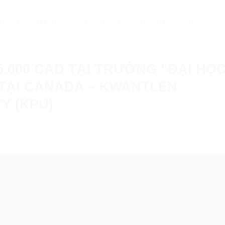
 THIỆU
DU HỌC
ĐỊNH CƯ
TIN TỨC- SỰ KIỆN
5.000 CAD TẠI TRƯỜNG “ĐẠI HỌ
TẠI CANADA – KWANTLEN
Y (KPU)