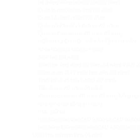
Hệ thống thông tin máy tính (02 năm)
Quản trị chuỗi cung ứng (02 năm)
Quan hệ công chúng (02 năm)
Quản lý kỹ thuật và dịch vụ (02 năm)
Quản trị Kinh doanh (02 năm, 04 năm)
NGÀNH KHOA HỌC VÀ XÃ HỘI NH N VĂN
Khoa học Sức khỏe (04 năm)
Sinh học (04 năm)
Toán học ứng dụng (02 năm, 04 năm) Vật lý ứ
Cảnh quan và kỹ thuật hoa viên (02 năm)
Thiết kế và đồ họa CADD (02 năm)
Tâm lý học (02 năm, 04 năm)
Khoa học hình sự (02 năm, 04 năm) Nông ngh
Sức khỏe cây trồng (04 năm)
HỌC BỔNG
Học bổng đầu vào CAD 5,000 và CAD 30,000
Học bổng không điều kiện CAD 4,000 cho ch
1,000 cho chương trình 01 năm