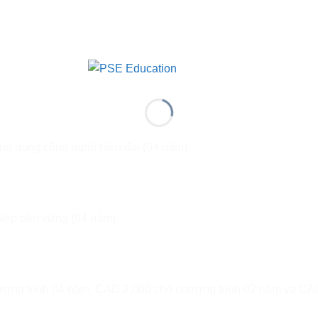
ng dụng công nghệ hiện đại (04 năm)
iệp bền vững (04 năm)
ương trình 04 năm, CAD 2,000 cho chương trình 02 năm và C