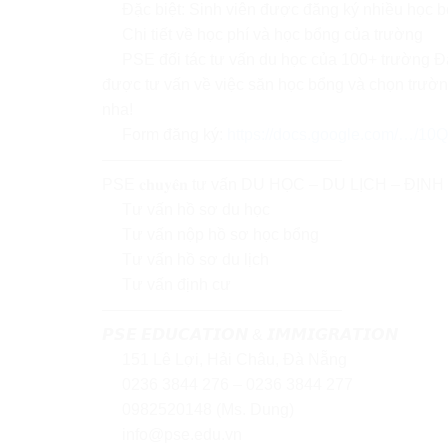
Đặc biệt: Sinh viên được đăng ký nhiều học 
Chi tiết về học phí và học bổng của trường
PSE đối tác tư vấn du học của 100+ trường Đ
được tư vấn về việc săn học bổng và chọn trườ
nha!
Form đăng ký:
https://docs.google.com/…/1
———————————————
PSE 𝐜𝐡𝐮𝐲𝐞̂𝐧 tư vấn DU HỌC – DU LỊCH 
Tư vấn hồ sơ du học
Tư vấn nộp hồ sơ học bổng
Tư vấn hồ sơ du lịch
Tư vấn định cư
———————————————
𝙋𝙎𝙀 𝙀𝘿𝙐𝘾𝘼𝙏𝙄𝙊𝙉 & 𝙄𝙈𝙈𝙄𝙂𝙍𝘼𝙏𝙄𝙊𝙉
151 Lê Lợi, Hải Châu, Đà Nẵng
0236 3844 276 – 0236 3844 277
0982520148 (Ms. Dung)
info@pse.edu.vn