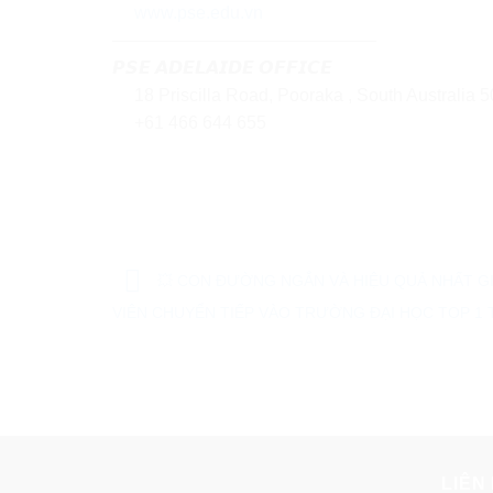
www.pse.edu.vn
———————————————
𝙋𝙎𝙀 𝘼𝘿𝙀𝙇𝘼𝙄𝘿𝙀 𝙊𝙁𝙁𝙄𝘾𝙀
18 Priscilla Road, Pooraka , South Australia 
+61 466 644 655
💥 CON ĐƯỜNG NGẮN VÀ HIỆU QUẢ NHẤT GI
VIÊN CHUYỂN TIẾP VÀO TRƯỜNG ĐẠI HỌC TOP 1 
LIÊN