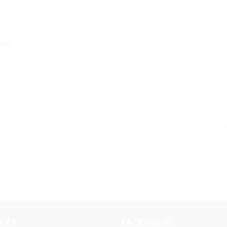
5095
💥 DEAKIN COLLEGE ĐANG CUNG CẤP HỌC BỔNG L
ÚP SINH
20% CHO KỲ NHẬP HỌC THÁNG 
TẠI ÚC
 KẾT
FACEBOOK