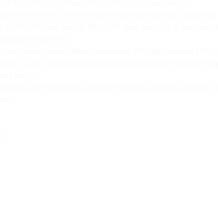
và tháng 05/25 (kỳ tháng 05/25 không có ngành enta)
iết đến là trường “Đại học Bách Khoa duy nhất” tại Canada và 
6.000 sinh viên quốc tế đến từ 74 quốc gia với tỉ lệ sinh viên 
 nghiệp lên tới 95%.
 3 nằm trong khu vực Metro Vancouver. KPU đào tạo hơn 140 
g trình Co-op (Thực tập hưởng lương) nhằm hỗ trợ sinh viên tiế
ăng thực tế.
 được tạp chí Business Fashion đánh giá là trường Đại học c
nada.
)