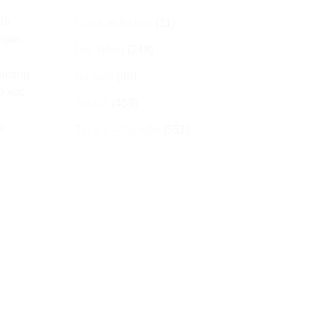
là
Chưa phân loại
(11)
tham
Học Bổng
(249)
chương
Sự kiện
(98)
p xúc
Tin tức
(459)
ó
Tin tức – Sự kiện
(551)