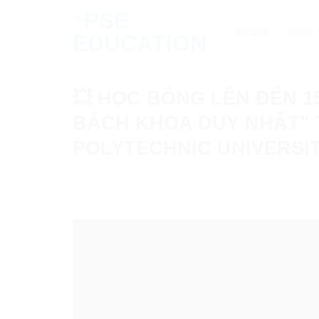
Chuyển
đến
HOME
GIỚI
nội
dung
💥 HỌC BỔNG LÊN ĐẾN 1
BÁCH KHOA DUY NHẤT” 
POLYTECHNIC UNIVERSIT