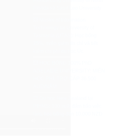
Florida cùng University of North
Florida và Saint Leo University
💥 Master of Information
Technology tại University of
Tasmania (UTAS): Học bổng
25%, miễn giảm tín chỉ và tiết
kiệm chi phí du học Úc
💥 HỌC BỔNG 100% PhD
ADELAIDE UNIVERSITY: MIỄN
HỌC PHÍ, TRỢ CẤP 36.500
AUD/NĂM
💥 Du học New Zealand tại
PIHMS: 100 suất đảm bảo việc
làm, học bổng đến 10.000 NZD
DANH MỤC