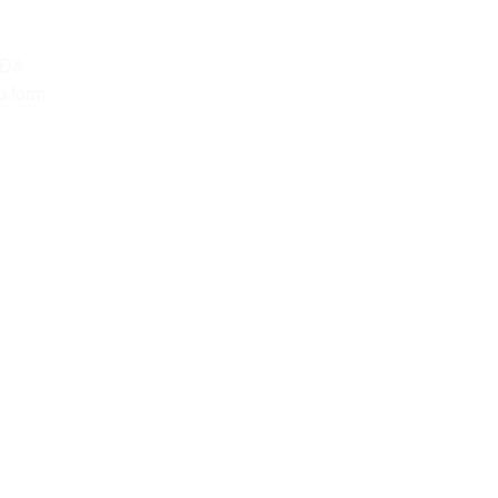
 Để
o form