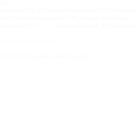
bổng
Inbox ngay PSE để được tư vấn hoàn toàn MIỄN PHÍ bạn nhé!
ại học, học viện hàng đầu tại Úc, Mỹ, Canada, NewZealand…..
ng phù hợp từ
#PSEteam
, đừng ngần ngại hãy điền thông tin và
0QJVImIl8ODidydu1iwLAsk…/edit
– ĐỊNH CƯ ÚC, MỸ, CANADA, NEW ZEALAND…