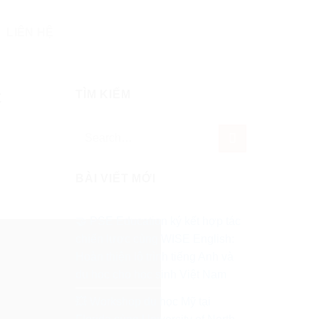
LIÊN HỆ
C
TÌM KIẾM
BÀI VIẾT MỚI
🤝 PSE Education ký kết hợp tác
chiến lược cùng WISE English:
Hoàn thiện lộ trình tiếng Anh và
du học cho học sinh Việt Nam
💥 Workshop du học Mỹ tại