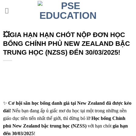
Chuyển
đến
nội
dung
💥GIA HẠN HẠN CHÓT NỘP ĐƠN HỌC
BỔNG CHÍNH PHỦ NEW ZEALAND BẬC
TRUNG HỌC (NZSS) ĐẾN 30/03/2025!
✨
Cơ hội săn học bổng danh giá tại New Zealand đã được kéo
dài!
Nếu bạn đang ấp ủ giấc mơ du học tại một trong những nền
giáo dục tiên tiến nhất thế giới, thì đừng bỏ lỡ
Học bổng Chính
phủ New Zealand bậc trung học (NZSS)
với hạn chót
gia hạn
đến 30/03/2025
!