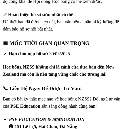
độ công khai để Hội đồng Học bổng có thể xem được.
✅
Hoàn thiện hồ sơ sớm nhất có thể
Dù thời hạn đã được kéo dài, bạn vẫn nên chuẩn bị kỹ lưỡng để
đảm bảo hồ sơ nổi bật nhất.
📅 MỐC THỜI GIAN QUAN TRỌNG
📌
Hạn chót nộp hồ sơ:
30/03/2025
Học bổng NZSS không chỉ là cánh cửa đưa bạn đến New
Zealand mà còn là nền tảng vững chắc cho tương lai!
📞 Liên Hệ Ngay Để Được Tư Vấn!
Bạn có bất kỳ thắc mắc nào về học bổng NZSS? Đội ngũ tư vấn
của
PSE Education
sẵn sàng đồng hành cùng bạn!
PSE EDUCATION & IMMIGRATION
🏤
151 Lê Lợi, Hải Châu, Đà Nẵng