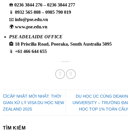
☎️
0236 3844 276 – 0236 3844 277
📱
0932 565 808 – 0985 790 019
📧
info@pse.edu.vn
🌍
www.pse.edu.vn
PSE ADELAIDE OFFICE
🏤
18 Priscilla Road, Pooraka, South Australia 5095
📱
+61 466 644 655
💥CẬP NHẬT MỚI NHẤT: THỜI
DU HỌC ÚC CÙNG DEAKIN
GIAN XỬ LÝ VISA DU HỌC NEW
UNIVERSITY – TRƯỜNG ĐẠI
ZEALAND 2025
HỌC TOP 1% TOÀN CẦU!
TÌM KIẾM