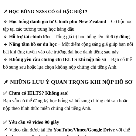
📌
HỌC BỔNG NZSS CÓ GÌ ĐẶC BIỆT?
🔹
Học bổng danh giá từ Chính phủ New Zealand
– Cơ hội học
tập tại các trường trung học hàng đầu.
🔹
Hỗ trợ tài chính lớn
– Tổng giá trị học bổng lên tới
6 tỷ đồng
.
🔹
Nâng tầm hồ sơ du học
– Một điểm cộng sáng giá giúp bạn nổi
bật khi ứng tuyển vào các trường đại học danh tiếng sau này.
🔹
Không yêu cầu chứng chỉ IELTS khi nộp hồ sơ
– Bạn có thể
bổ sung sau hoặc lựa chọn không nộp chứng chỉ tiếng Anh.
📌 NHỮNG LƯU Ý QUAN TRỌNG KHI NỘP HỒ SƠ
✅
Chưa có IELTS? Không sao!
Bạn vẫn có thể đăng ký học bổng và bổ sung chứng chỉ sau hoặc
nộp theo hình thức miễn chứng chỉ tiếng Anh.
✅
Yêu cầu về video 90 giây
📌 Video cần được tải lên
YouTube/Vimeo/Google Drive
với chế