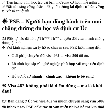
✅ Tiếp tục lộ trình học tập bài bản, mở rộng cơ hội nghề nghiệp.
✅ Đặt nền tảng vững chắc hướng tới
tương lai định cư bền vững
tại xứ sở chuột túi.
🌟
PSE – Người bạn đồng hành trên mọi
chặng đường du học và định cư Úc
💌 PSE tự hào đã hỗ trợ Th*** Th** chuyển đổi visa nhanh chóng,
đúng lộ trình.
☘ Với kinh nghiệm xử lý hồ sơ chuyên sâu, PSE luôn mang đến:
Giải pháp
chuyển đổi visa 462 → visa 500
tối ưu.
Lộ trình học tập và nghề nghiệp
phù hợp với mục tiêu định
cư
.
Hỗ trợ hồ sơ
nhanh – chính xác – không lo bổ sung
.
🎯
Visa 462 không phải là điểm dừng – mà là khởi
đầu!
👉
Bạn đang ở Úc với visa 462 và muốn chuyển sang visa 500?
📩
Inbox ngay PSE để được tư vấn miễn phí và hỗ trợ kịp thời