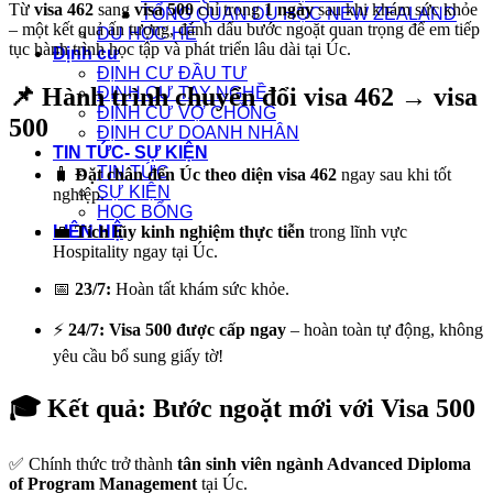
Từ
visa 462
sang
visa 500
chỉ trong
1 ngày
sau khi khám sức khỏe
TỔNG QUAN DU HỌC NEW ZEALAND
– một kết quả ấn tượng, đánh dấu bước ngoặt quan trọng để em tiếp
DU HỌC HÈ
tục hành trình học tập và phát triển lâu dài tại Úc.
Định cư
ĐỊNH CƯ ĐẦU TƯ
📌
Hành trình chuyển đổi visa 462 → visa
ĐỊNH CƯ TAY NGHỀ
ĐỊNH CƯ VỢ CHỒNG
500
ĐỊNH CƯ DOANH NHÂN
TIN TỨC- SỰ KIỆN
TIN TỨC
🧳
Đặt chân đến Úc theo diện visa 462
ngay sau khi tốt
SỰ KIỆN
nghiệp.
HỌC BỔNG
💼
Tích lũy kinh nghiệm thực tiễn
trong lĩnh vực
LIÊN HỆ
Hospitality ngay tại Úc.
📅
23/7:
Hoàn tất khám sức khỏe.
⚡
24/7:
Visa 500 được cấp ngay
– hoàn toàn tự động, không
yêu cầu bổ sung giấy tờ!
🎓
Kết quả: Bước ngoặt mới với Visa 500
✅ Chính thức trở thành
tân sinh viên ngành Advanced Diploma
of Program Management
tại Úc.