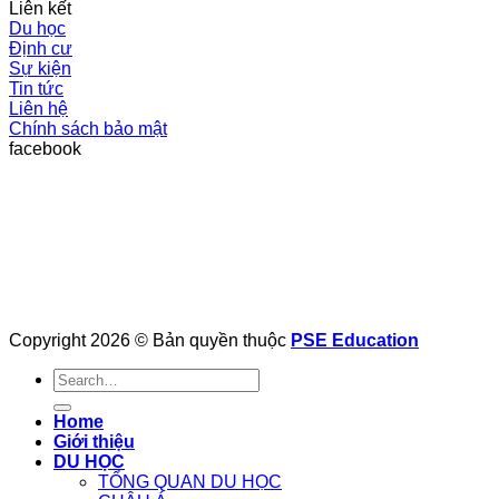
Liên kết
Du học
Định cư
Sự kiện
Tin tức
Liên hệ
Chính sách bảo mật
facebook
Copyright 2026 © Bản quyền thuộc
PSE Education
Home
Giới thiệu
DU HỌC
TỔNG QUAN DU HỌC