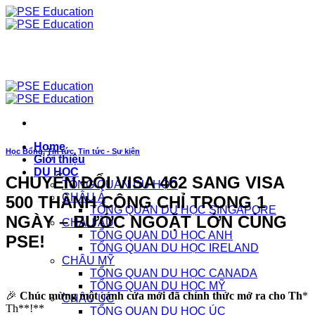
Chuyển
đến
nội
dung
Home
Học Bổng
,
Tin tức
,
Tin tức - Sự kiện
Giới thiệu
DU HỌC
CHUYỂN ĐỔI VISA 462 SANG VISA
TỔNG QUAN DU HỌC
CHÂU Á
500 THÀNH CÔNG CHỈ TRONG 1
TỔNG QUAN DU HỌC SINGAPORE
NGÀY – BƯỚC NGOẶT LỚN CÙNG
CHÂU ÂU
TỔNG QUAN DU HỌC ANH
PSE!
TỔNG QUAN DU HỌC IRELAND
CHÂU MỸ
TỔNG QUAN DU HỌC CANADA
TỔNG QUAN DU HỌC MỸ
🎉
Chúc mừng một cánh cửa mới đã chính thức mở ra cho Th
*
CHÂU ÚC
Th**!**
TỔNG QUAN DU HỌC ÚC