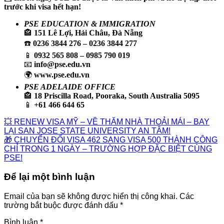
trước khi visa hết hạn!
PSE EDUCATION & IMMIGRATION
🏤
151 Lê Lợi, Hải Châu, Đà Nẵng
☎️
0236 3844 276 – 0236 3844 277
📱
0932 565 808 – 0985 790 019
📧
info@pse.edu.vn
🌍
www.pse.edu.vn
PSE ADELAIDE OFFICE
🏤
18 Priscilla Road, Pooraka, South Australia 5095
📱
+61 466 644 65
💥 RENEW VISA MỸ – VỀ THĂM NHÀ THOẢI MÁI – BAY
LẠI SAN JOSE STATE UNIVERSITY AN TÂM!
🎁 CHUYỂN ĐỔI VISA 462 SANG VISA 500 THÀNH CÔNG
CHỈ TRONG 1 NGÀY – TRƯỜNG HỢP ĐẶC BIỆT CÙNG
PSE!
Để lại một bình luận
Email của bạn sẽ không được hiển thị công khai.
Các
trường bắt buộc được đánh dấu
*
Bình luận
*