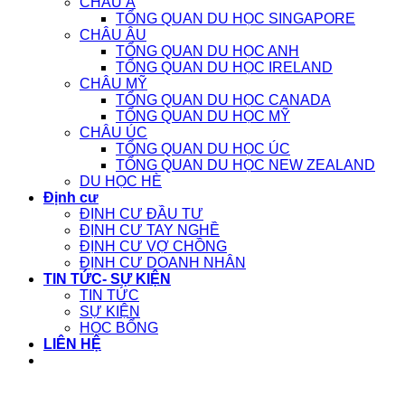
CHÂU Á
TỔNG QUAN DU HỌC SINGAPORE
CHÂU ÂU
TỔNG QUAN DU HỌC ANH
TỔNG QUAN DU HỌC IRELAND
CHÂU MỸ
TỔNG QUAN DU HỌC CANADA
TỔNG QUAN DU HỌC MỸ
CHÂU ÚC
TỔNG QUAN DU HỌC ÚC
TỔNG QUAN DU HỌC NEW ZEALAND
DU HỌC HÈ
Định cư
ĐỊNH CƯ ĐẦU TƯ
ĐỊNH CƯ TAY NGHỀ
ĐỊNH CƯ VỢ CHỒNG
ĐỊNH CƯ DOANH NHÂN
TIN TỨC- SỰ KIỆN
TIN TỨC
SỰ KIỆN
HỌC BỔNG
LIÊN HỆ