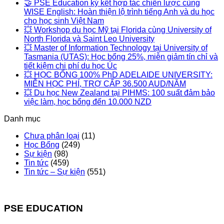
🤝 PSE Education ký kết hợp tác chiến lược cùng
WISE English: Hoàn thiện lộ trình tiếng Anh và du học
cho học sinh Việt Nam
💥 Workshop du học Mỹ tại Florida cùng University of
North Florida và Saint Leo University
💥 Master of Information Technology tại University of
Tasmania (UTAS): Học bổng 25%, miễn giảm tín chỉ và
tiết kiệm chi phí du học Úc
💥 HỌC BỔNG 100% PhD ADELAIDE UNIVERSITY:
MIỄN HỌC PHÍ, TRỢ CẤP 36.500 AUD/NĂM
💥 Du học New Zealand tại PIHMS: 100 suất đảm bảo
việc làm, học bổng đến 10.000 NZD
Danh mục
Chưa phân loại
(11)
Học Bổng
(249)
Sự kiện
(98)
Tin tức
(459)
Tin tức – Sự kiện
(551)
PSE EDUCATION