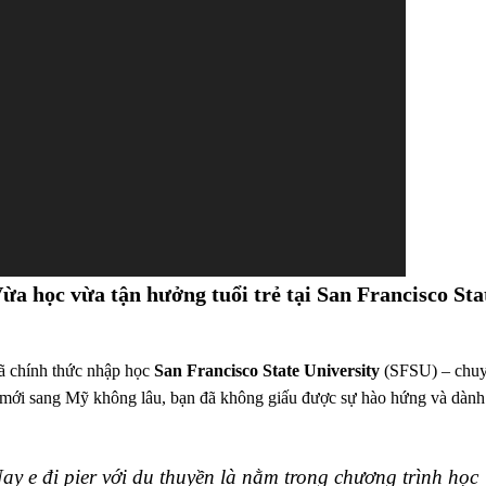
ừa học vừa tận hưởng tuổi trẻ tại San Francisco Sta
đã chính thức nhập học
San Francisco State University
(SFSU) – chu
 mới sang Mỹ không lâu, bạn đã không giấu được sự hào hứng và dành
y e đi pier với du thuyền là nằm trong chương trình học