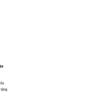
te
yên
 tặng