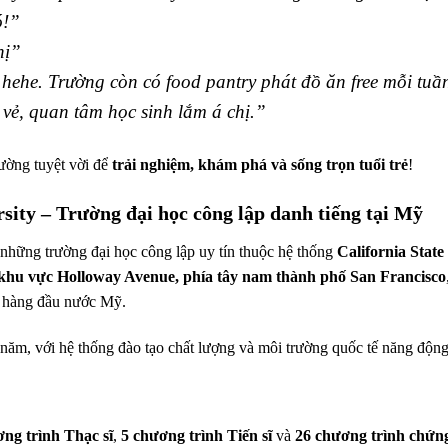
ó!”
hị”
ee hehe. Trường còn có food pantry phát đồ ăn free mỗi tuầ
i vẻ, quan tâm học sinh lắm á chị.”
rường tuyệt vời để
trải nghiệm, khám phá và sống trọn tuổi trẻ
!
rsity – Trường đại học công lập danh tiếng tại Mỹ
 những trường đại học công lập uy tín thuộc hệ thống
California State
khu vực Holloway Avenue, phía tây nam thành phố San Francisco
nh hàng đầu nước Mỹ.
năm, với hệ thống đào tạo chất lượng và môi trường quốc tế năng động
ng trình Thạc sĩ
,
5 chương trình Tiến sĩ
và
26 chương trình chứng