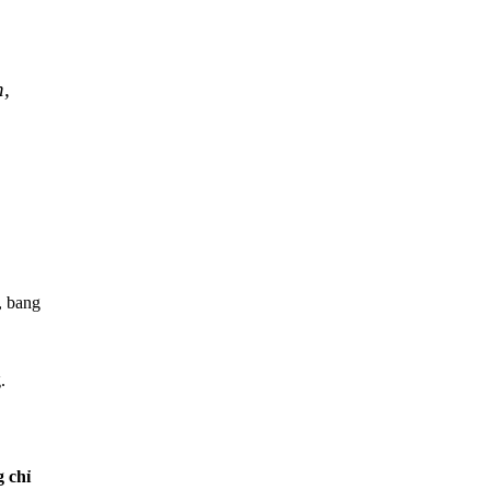
n,
, bang
.
 chỉ