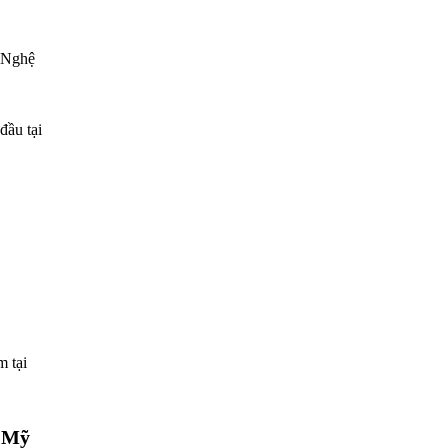
, Nghệ
đầu tại
m tại
i Mỹ