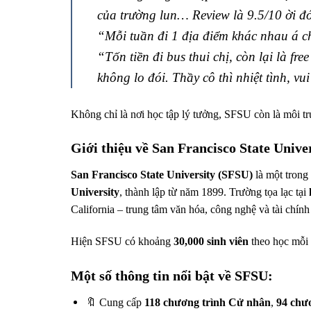
của trường lun… Review là 9.5/10 ời đ
“Mỗi tuần đi 1 địa điểm khác nhau á c
“Tốn tiền đi bus thui chị, còn lại là fr
không lo đói. Thầy cô thì nhiệt tình, vu
Không chỉ là nơi học tập lý tưởng, SFSU còn là môi t
Giới thiệu về San Francisco State Unive
San Francisco State University (SFSU)
là một trong
University
, thành lập từ năm 1899. Trường tọa lạc tại
California – trung tâm văn hóa, công nghệ và tài chí
Hiện SFSU có khoảng
30,000 sinh viên
theo học mỗi 
Một số thông tin nổi bật về SFSU:
🔖 Cung cấp
118 chương trình Cử nhân
,
94 chươ