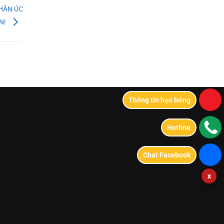
THÂN ÚC
ẦN!
Thông tin học bổng
Hotline
Chat Facebook
x