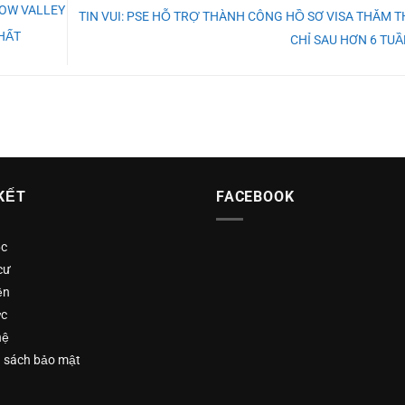
BOW VALLEY
TIN VUI: PSE HỖ TRỢ THÀNH CÔNG HỒ SƠ VISA THĂM 
HẤT
CHỈ SAU HƠN 6 TU
 KẾT
FACEBOOK
ọc
cư
ện
ức
hệ
 sách bảo mật