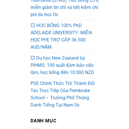
Tasmania (UTAS): Học bổng 25%,
miễn giảm tín chỉ và tiết kiệm chi
phí du học Úc
💥 HỌC BỔNG 100% PhD
ADELAIDE UNIVERSITY: MIỄN
HỌC PHÍ, TRỢ CẤP 36.500
AUD/NĂM
💥 Du học New Zealand tại
PIHMS: 100 suất đảm bảo việc
làm, học bổng đến 10.000 NZD
PSE Chính Thức Trở Thành Đối
Tác Trực Tiếp Của Pembroke
School – Trường Phổ Thông
Danh Tiếng Tại Nam Úc
DANH MỤC