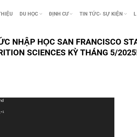
THIỆU
DU HỌC
ĐỊNH CƯ
TIN TỨC- SỰ KIỆN
L
HỨC NHẬP HỌC SAN FRANCISCO ST
ITION SCIENCES KỲ THÁNG 5/2025
und
_=1