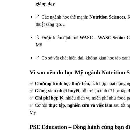
giảng dạy
🔖 Các ngành học thế mạnh:
Nutrition Sciences
, 
thuật sáng tạo…
🔖 Được kiểm định bởi
WASC – WASC Senior Col
Mỹ
🔖 Cơ sở vật chất hiện đại, không gian học tập xa
Vì sao nên du học Mỹ ngành Nutrition S
✅
Chương trình học thực tiễn
, tích hợp hoạt động n
✅
Giảng viên nhiệt huyết
, hỗ trợ tận tình từ học tập
✅
Chi phí hợp lý
, nhiều dịch vụ miễn phí như food p
✅ Cơ hội
thực tập, nghiên cứu và việc làm
sau tốt n
Mỹ
PSE Education – Đồng hành cùng bạn đế