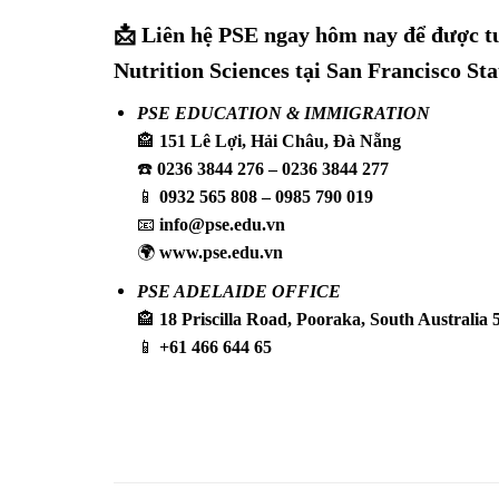
📩 Liên hệ PSE ngay hôm nay để được t
Nutrition Sciences tại San Francisco St
PSE EDUCATION & IMMIGRATION
🏤
151 Lê Lợi, Hải Châu, Đà Nẵng
☎️
0236 3844 276 – 0236 3844 277
📱
0932 565 808 – 0985 790 019
📧
info@pse.edu.vn
🌍
www.pse.edu.vn
PSE ADELAIDE OFFICE
🏤
18 Priscilla Road, Pooraka, South Australia 
📱
+61 466 644 65