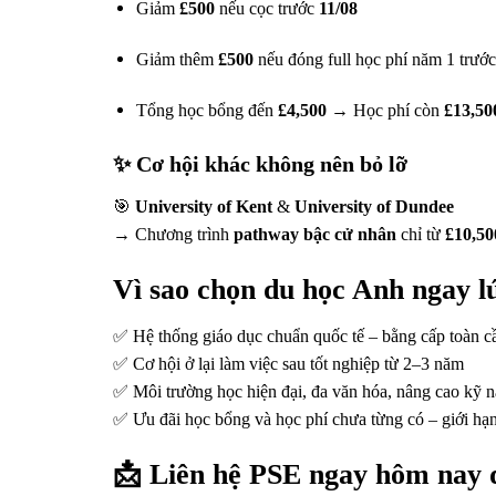
Giảm
£500
nếu cọc trước
11/08
Giảm thêm
£500
nếu đóng full học phí năm 1 trước
Tổng học bổng đến
£4,500
→ Học phí còn
£13,50
✨ Cơ hội khác không nên bỏ lỡ
🎯
University of Kent
&
University of Dundee
→ Chương trình
pathway bậc cử nhân
chỉ từ
£10,5
Vì sao chọn du học Anh ngay l
✅ Hệ thống giáo dục chuẩn quốc tế – bằng cấp toàn c
✅ Cơ hội ở lại làm việc sau tốt nghiệp từ 2–3 năm
✅ Môi trường học hiện đại, đa văn hóa, nâng cao kỹ n
✅ Ưu đãi học bổng và học phí chưa từng có – giới hạ
📩 Liên hệ PSE ngay hôm nay đ