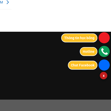
IỆM
Thông tin học bổng
Hotline
Chat Facebook
x