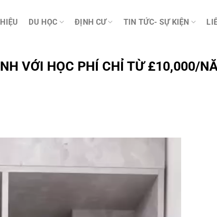
THIỆU
DU HỌC
ĐỊNH CƯ
TIN TỨC- SỰ KIỆN
LI
NH VỚI HỌC PHÍ CHỈ TỪ £10,000/N