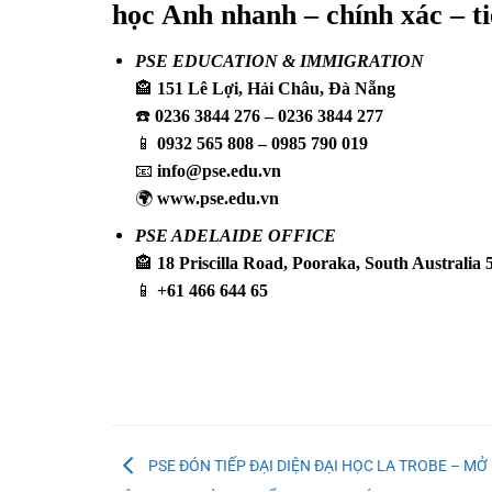
học Anh nhanh – chính xác – ti
PSE EDUCATION & IMMIGRATION
🏤
151 Lê Lợi, Hải Châu, Đà Nẵng
☎️
0236 3844 276 – 0236 3844 277
📱
0932 565 808 – 0985 790 019
📧
info@pse.edu.vn
🌍
www.pse.edu.vn
PSE ADELAIDE OFFICE
🏤
18 Priscilla Road, Pooraka, South Australia 
📱
+61 466 644 65
PSE ĐÓN TIẾP ĐẠI DIỆN ĐẠI HỌC LA TROBE – M