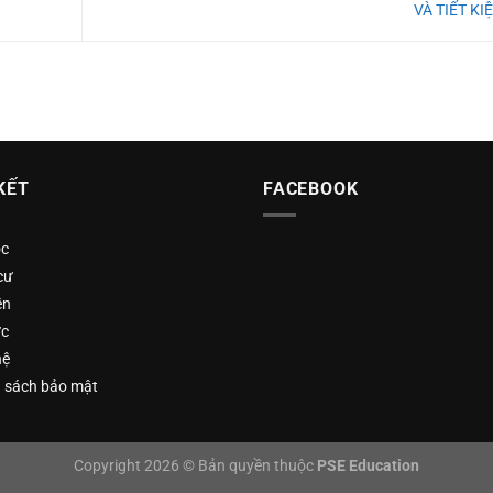
VÀ TIẾT K
KẾT
FACEBOOK
ọc
cư
ện
ức
hệ
 sách bảo mật
Copyright 2026 © Bản quyền thuộc
PSE Education