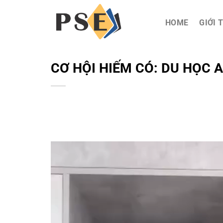
Chuyển
đến
HOME
GIỚI 
nội
dung
CƠ HỘI HIẾM CÓ: DU HỌC A
Trình
chơi
Video