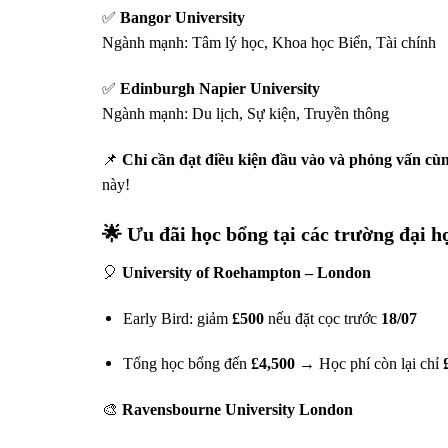
✅
Bangor University
Ngành mạnh: Tâm lý học, Khoa học Biển, Tài chính
✅
Edinburgh Napier University
Ngành mạnh: Du lịch, Sự kiện, Truyền thông
📌
Chỉ cần đạt điều kiện đầu vào và phỏng vấn c
này!
🌟 Ưu đãi học bổng tại các trường đại h
🎈
University of Roehampton – London
Early Bird: giảm
£500
nếu đặt cọc trước
18/07
Tổng học bổng đến
£4,500
→ Học phí còn lại chỉ
🎨
Ravensbourne University London