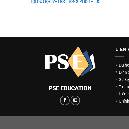
HỘI DU HỌC VÀ HỌC BỔNG PHD TẠI ÚC
LIÊN 
Du h
Định 
Sự ki
Tin t
PSE EDUCATION
Liên 
Chính