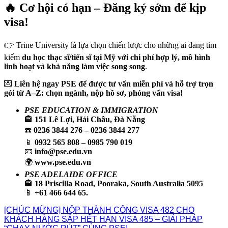
🔥 Cơ hội có hạn – Đăng ký sớm để kịp
visa!
👉 Trine University là lựa chọn chiến lược cho những ai đang tìm
kiếm
du học thạc sĩ/tiến sĩ tại Mỹ với chi phí hợp lý, mô hình
linh hoạt và khả năng làm việc song song
.
💌
Liên hệ ngay PSE để được tư vấn miễn phí và hỗ trợ trọn
gói từ A–Z: chọn ngành, nộp hồ sơ, phỏng vấn visa!
PSE EDUCATION & IMMIGRATION
🏤
151 Lê Lợi, Hải Châu, Đà Nẵng
☎️
0236 3844 276 – 0236 3844 277
📱
0932 565 808 – 0985 790 019
📧
info@pse.edu.vn
🌍
www.pse.edu.vn
PSE ADELAIDE OFFICE
🏤
18 Priscilla Road, Pooraka, South Australia 5095
📱
+61 466 644 65.
[CHÚC MỪNG] NỘP THÀNH CÔNG VISA 482 CHO
KHÁCH HÀNG SẮP HẾT HẠN VISA 485 – GIẢI PHÁP