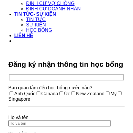
ĐỊNH CƯ VỢ CHỒNG
ĐỊNH CƯ DOANH NHÂN
TIN TỨC- SỰ KIỆN
TIN TỨC
SỰ KIỆN
HỌC BỔNG
LIÊN HỆ
Đăng ký nhận thông tin học bổng
Bạn quan tâm đến học bổng nước nào?
Anh Quốc
Canada
Úc
New Zealand
Mỹ
Singapore
Họ và tên