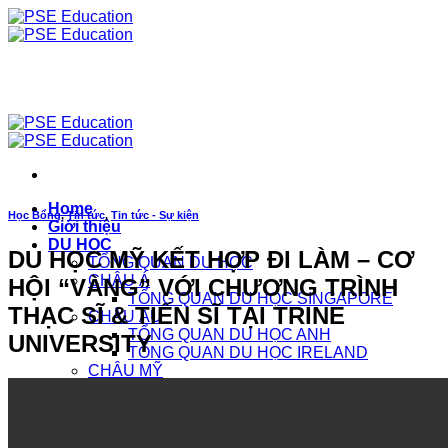
Chuyển
đến
nội
dung
Home
Học Bổng
,
Tin tức
,
Tin tức - Sự kiện
Giới thiệu
DU HỌC
DU HỌC MỸ KẾT HỢP ĐI LÀM – CƠ
TỔNG QUAN DU HỌC
CHÂU Á
HỘI “VÀNG” VỚI CHƯƠNG TRÌNH
TỔNG QUAN DU HỌC SINGAPORE
THẠC SĨ & TIẾN SĨ TẠI TRINE
CHÂU ÂU
TỔNG QUAN DU HỌC ANH
UNIVERSITY
TỔNG QUAN DU HỌC IRELAND
CHÂU MỸ
TỔNG QUAN DU HỌC CANADA
TỔNG QUAN DU HỌC MỸ
CHÂU ÚC
TỔNG QUAN DU HỌC ÚC