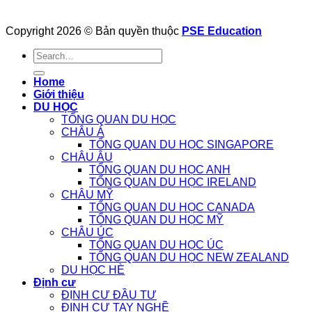
Copyright 2026 © Bản quyền thuộc
PSE Education
Home
Giới thiệu
DU HỌC
TỔNG QUAN DU HỌC
CHÂU Á
TỔNG QUAN DU HỌC SINGAPORE
CHÂU ÂU
TỔNG QUAN DU HỌC ANH
TỔNG QUAN DU HỌC IRELAND
CHÂU MỸ
TỔNG QUAN DU HỌC CANADA
TỔNG QUAN DU HỌC MỸ
CHÂU ÚC
TỔNG QUAN DU HỌC ÚC
TỔNG QUAN DU HỌC NEW ZEALAND
DU HỌC HÈ
Định cư
ĐỊNH CƯ ĐẦU TƯ
ĐỊNH CƯ TAY NGHỀ