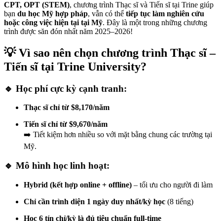
CPT, OPT (STEM)
, chương trình Thạc sĩ và Tiến sĩ tại Trine giúp
bạn
du học Mỹ hợp pháp
, vẫn có thể
tiếp tục làm nghiên cứu
hoặc công việc hiện tại tại Mỹ
. Đây là một trong những chương
trình được săn đón nhất năm 2025–2026!
💡 Vì sao nên chọn chương trình Thạc sĩ –
Tiến sĩ tại Trine University?
🔹 Học phí cực kỳ cạnh tranh:
Thạc sĩ chỉ từ $8,170/năm
Tiến sĩ chỉ từ $9,670/năm
➡️ Tiết kiệm hơn nhiều so với mặt bằng chung các trường tại
Mỹ.
🔹 Mô hình học linh hoạt:
Hybrid (kết hợp online + offline)
– tối ưu cho người đi làm
Chỉ cần trình diện 1 ngày duy nhất/kỳ học
(8 tiếng)
Học 6 tín chỉ/kỳ là đủ tiêu chuẩn full-time