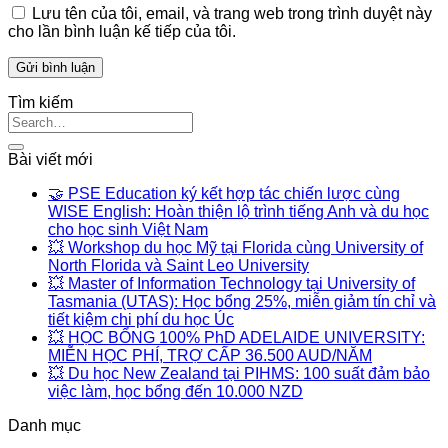
Lưu tên của tôi, email, và trang web trong trình duyệt này
cho lần bình luận kế tiếp của tôi.
Tìm kiếm
Bài viết mới
🤝 PSE Education ký kết hợp tác chiến lược cùng
WISE English: Hoàn thiện lộ trình tiếng Anh và du học
cho học sinh Việt Nam
💥 Workshop du học Mỹ tại Florida cùng University of
North Florida và Saint Leo University
💥 Master of Information Technology tại University of
Tasmania (UTAS): Học bổng 25%, miễn giảm tín chỉ và
tiết kiệm chi phí du học Úc
💥 HỌC BỔNG 100% PhD ADELAIDE UNIVERSITY:
MIỄN HỌC PHÍ, TRỢ CẤP 36.500 AUD/NĂM
💥 Du học New Zealand tại PIHMS: 100 suất đảm bảo
việc làm, học bổng đến 10.000 NZD
Danh mục