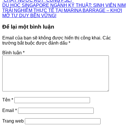
“CHẠY NƯỚC RÚT” CÙNG PSE!
DU HỌC SINGAPORE NGÀNH KỸ THUẬT: SINH VIÊN NIM
TRẢI NGHIỆM THỰC TẾ TẠI MARINA BARRAGE – KHƠI
MỞ TƯ DUY BỀN VỮNG!
Để lại một bình luận
Email của bạn sẽ không được hiển thị công khai.
Các
trường bắt buộc được đánh dấu
*
Bình luận
*
Tên
*
Email
*
Trang web