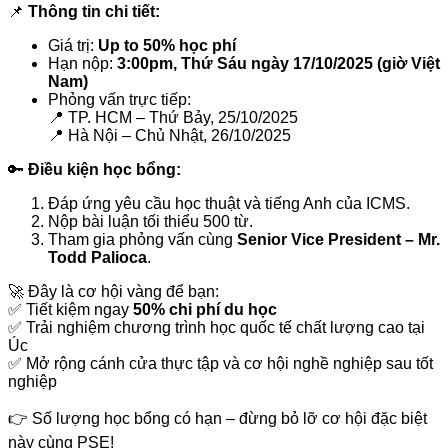
📌
Thông tin chi tiết:
Giá trị:
Up to 50% học phí
Hạn nộp:
3:00pm, Thứ Sáu ngày 17/10/2025 (giờ Việt
Nam)
Phỏng vấn trực tiếp:
📍 TP. HCM – Thứ Bảy, 25/10/2025
📍 Hà Nội – Chủ Nhật, 26/10/2025
🔑
Điều kiện học bổng:
Đáp ứng yêu cầu học thuật và tiếng Anh của ICMS.
Nộp bài luận tối thiểu 500 từ.
Tham gia phỏng vấn cùng
Senior Vice President – Mr.
Todd Palioca
.
🚀 Đây là cơ hội vàng để bạn:
✅ Tiết kiệm ngay
50% chi phí du học
✅ Trải nghiệm chương trình học quốc tế chất lượng cao tại
Úc
✅ Mở rộng cánh cửa thực tập và cơ hội nghề nghiệp sau tốt
nghiệp
👉 Số lượng học bổng có hạn – đừng bỏ lỡ cơ hội đặc biệt
này cùng PSE!