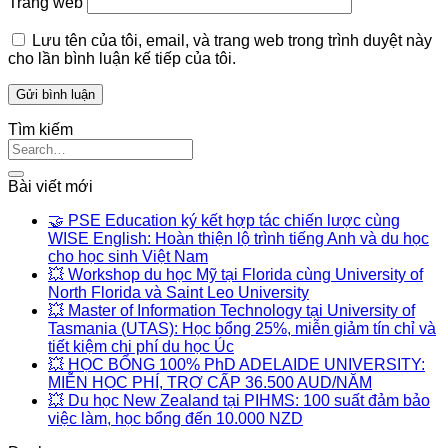
Trang web
Lưu tên của tôi, email, và trang web trong trình duyệt này
cho lần bình luận kế tiếp của tôi.
Tìm kiếm
Bài viết mới
🤝 PSE Education ký kết hợp tác chiến lược cùng
WISE English: Hoàn thiện lộ trình tiếng Anh và du học
cho học sinh Việt Nam
💥 Workshop du học Mỹ tại Florida cùng University of
North Florida và Saint Leo University
💥 Master of Information Technology tại University of
Tasmania (UTAS): Học bổng 25%, miễn giảm tín chỉ và
tiết kiệm chi phí du học Úc
💥 HỌC BỔNG 100% PhD ADELAIDE UNIVERSITY:
MIỄN HỌC PHÍ, TRỢ CẤP 36.500 AUD/NĂM
💥 Du học New Zealand tại PIHMS: 100 suất đảm bảo
việc làm, học bổng đến 10.000 NZD