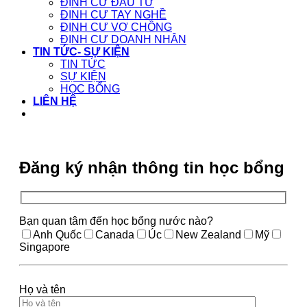
ĐỊNH CƯ ĐẦU TƯ
ĐỊNH CƯ TAY NGHỀ
ĐỊNH CƯ VỢ CHỒNG
ĐỊNH CƯ DOANH NHÂN
TIN TỨC- SỰ KIỆN
TIN TỨC
SỰ KIỆN
HỌC BỔNG
LIÊN HỆ
Đăng ký nhận thông tin học bổng
Bạn quan tâm đến học bổng nước nào?
Anh Quốc
Canada
Úc
New Zealand
Mỹ
Singapore
Họ và tên