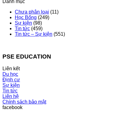
Danh mục
Chưa phân loại
(11)
Học Bổng
(249)
Sự kiện
(98)
Tin tức
(459)
Tin tức – Sự kiện
(551)
PSE EDUCATION
Liên kết
Du học
Định cư
Sự kiện
Tin tức
Liên hệ
Chính sách bảo mật
facebook