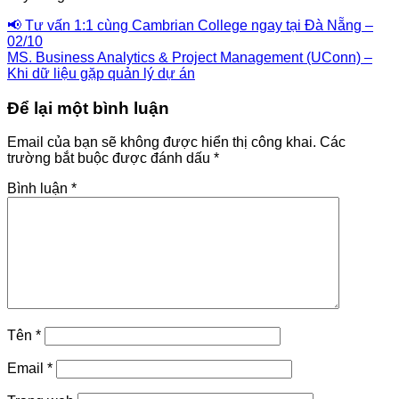
📢 Tư vấn 1:1 cùng Cambrian College ngay tại Đà Nẵng –
02/10
MS. Business Analytics & Project Management (UConn) –
Khi dữ liệu gặp quản lý dự án
Để lại một bình luận
Email của bạn sẽ không được hiển thị công khai.
Các
trường bắt buộc được đánh dấu
*
Bình luận
*
Tên
*
Email
*