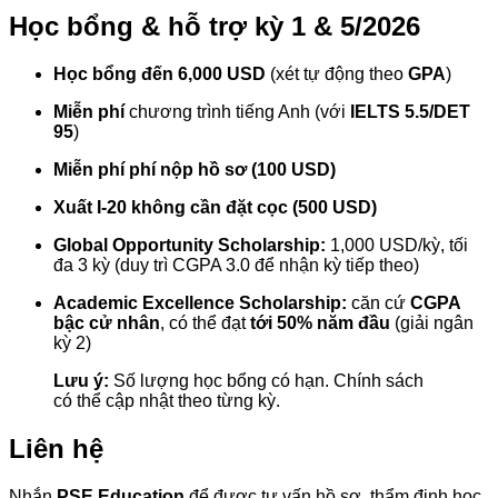
Học bổng & hỗ trợ kỳ 1 & 5/2026
Học bổng đến 6,000 USD
(xét tự động theo
GPA
)
Miễn phí
chương trình tiếng Anh (với
IELTS 5.5/DET
95
)
Miễn phí phí nộp hồ sơ (100 USD)
Xuất I-20 không cần đặt cọc (500 USD)
Global Opportunity Scholarship:
1,000 USD/kỳ, tối
đa 3 kỳ (duy trì CGPA 3.0 để nhận kỳ tiếp theo)
Academic Excellence Scholarship:
căn cứ
CGPA
bậc cử nhân
, có thể đạt
tới 50% năm đầu
(giải ngân
kỳ 2)
Lưu ý:
Số lượng học bổng có hạn. Chính sách
có thể cập nhật theo từng kỳ.
Liên hệ
Nhắn
PSE Education
để được tư vấn hồ sơ, thẩm định học