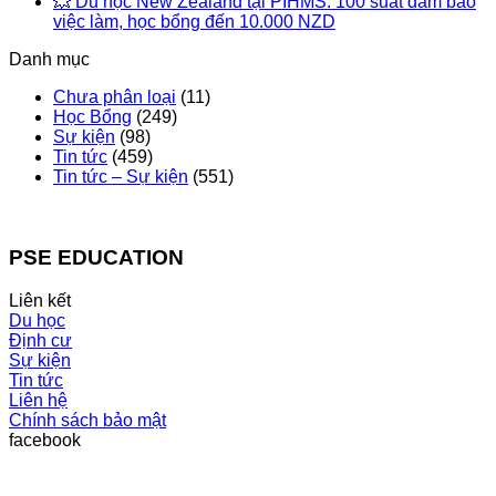
💥 Du học New Zealand tại PIHMS: 100 suất đảm bảo
việc làm, học bổng đến 10.000 NZD
Danh mục
Chưa phân loại
(11)
Học Bổng
(249)
Sự kiện
(98)
Tin tức
(459)
Tin tức – Sự kiện
(551)
PSE EDUCATION
Liên kết
Du học
Định cư
Sự kiện
Tin tức
Liên hệ
Chính sách bảo mật
facebook