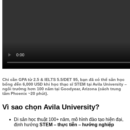
Chỉ cần
GPA từ 2.5 & IELTS 5.5/DET 95
, bạn đã có thể săn
học
bổng đến 6,000 USD
khi học thạc sĩ
STEM
tại Avila University –
ngôi trường
hơn 100 năm
tại
Goodyear, Arizona
(cách trung
tâm Phoenix ~20 phút).
Vì sao chọn Avila University?
Di sản học thuật 100+ năm, mô hình đào tạo hiện đại,
định hướng
STEM – thực tiễn – hướng nghiệp