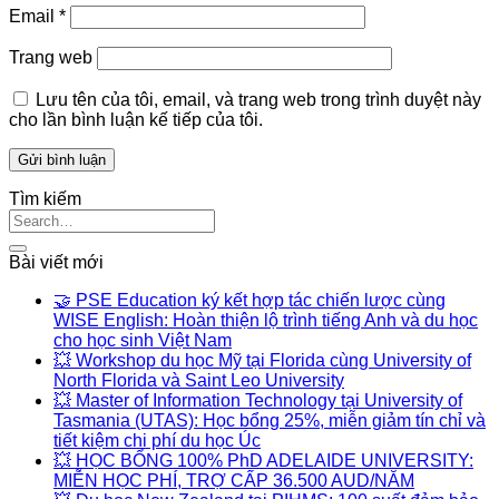
Email
*
Trang web
Lưu tên của tôi, email, và trang web trong trình duyệt này
cho lần bình luận kế tiếp của tôi.
Tìm kiếm
Bài viết mới
🤝 PSE Education ký kết hợp tác chiến lược cùng
WISE English: Hoàn thiện lộ trình tiếng Anh và du học
cho học sinh Việt Nam
💥 Workshop du học Mỹ tại Florida cùng University of
North Florida và Saint Leo University
💥 Master of Information Technology tại University of
Tasmania (UTAS): Học bổng 25%, miễn giảm tín chỉ và
tiết kiệm chi phí du học Úc
💥 HỌC BỔNG 100% PhD ADELAIDE UNIVERSITY:
MIỄN HỌC PHÍ, TRỢ CẤP 36.500 AUD/NĂM