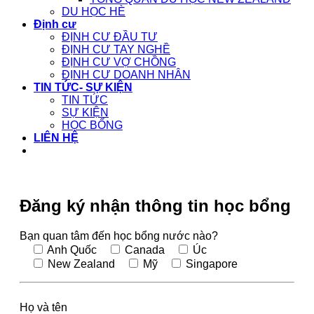
DU HỌC HÈ
Định cư
ĐỊNH CƯ ĐẦU TƯ
ĐỊNH CƯ TAY NGHỀ
ĐỊNH CƯ VỢ CHỒNG
ĐỊNH CƯ DOANH NHÂN
TIN TỨC- SỰ KIỆN
TIN TỨC
SỰ KIỆN
HỌC BỔNG
LIÊN HỆ
Đăng ký nhận thông tin học bổng
Bạn quan tâm đến học bổng nước nào?
Anh Quốc
Canada
Úc
New Zealand
Mỹ
Singapore
Họ và tên