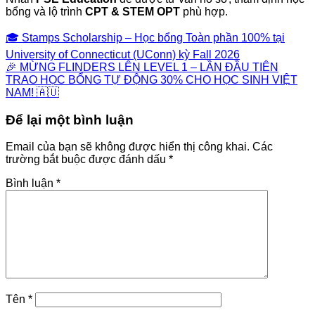
bổng và lộ trình
CPT & STEM OPT
phù hợp.
🎓 Stamps Scholarship – Học bổng Toàn phần 100% tại
University of Connecticut (UConn) kỳ Fall 2026
🎉 MỪNG FLINDERS LÊN LEVEL 1 – LẦN ĐẦU TIÊN
TRAO HỌC BỔNG TỰ ĐỘNG 30% CHO HỌC SINH VIỆT
NAM! 🇦🇺
Để lại một bình luận
Email của bạn sẽ không được hiển thị công khai.
Các
trường bắt buộc được đánh dấu
*
Bình luận
*
Tên
*