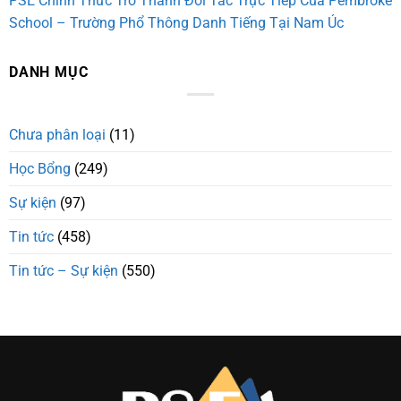
PSE Chính Thức Trở Thành Đối Tác Trực Tiếp Của Pembroke
School – Trường Phổ Thông Danh Tiếng Tại Nam Úc
DANH MỤC
Chưa phân loại
(11)
Học Bổng
(249)
Sự kiện
(97)
Tin tức
(458)
Tin tức – Sự kiện
(550)