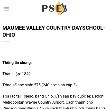
Chuyển
đến
nội
dung
MAUMEE VALLEY COUNTRY DAYSCHOOL-
OHIO
Thông tin chung:
Thành lập: 1842
Tổng số học sinh: 575 (240 học sinh cấp 3)
Tọa lạc tại Toledo, bang Ohio. Gần sân bay quốc tế: Detroit
Metropolitan Wayne Country Airport. Cách thành phố
Chicago bang Illinois 4h và cách thành phố Columbus bang