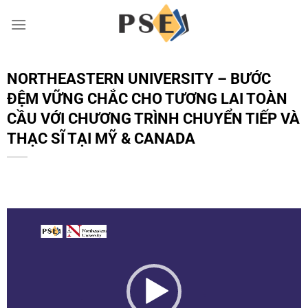
Chuyển
đến
nội
dung
NORTHEASTERN UNIVERSITY – BƯỚC
ĐỆM VỮNG CHẮC CHO TƯƠNG LAI TOÀN
CẦU VỚI CHƯƠNG TRÌNH CHUYỂN TIẾP VÀ
THẠC SĨ TẠI MỸ & CANADA
Trình
chơi
Video