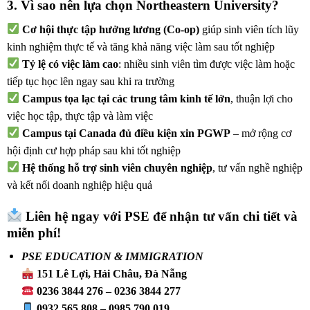
3. Vì sao nên lựa chọn Northeastern University?
Cơ hội thực tập hưởng lương (Co-op)
giúp sinh viên tích lũy
kinh nghiệm thực tế và tăng khả năng việc làm sau tốt nghiệp
Tỷ lệ có việc làm cao
: nhiều sinh viên tìm được việc làm hoặc
tiếp tục học lên ngay sau khi ra trường
Campus tọa lạc tại các trung tâm kinh tế lớn
, thuận lợi cho
việc học tập, thực tập và làm việc
Campus tại Canada đủ điều kiện xin PGWP
– mở rộng cơ
hội định cư hợp pháp sau khi tốt nghiệp
Hệ thống hỗ trợ sinh viên chuyên nghiệp
, tư vấn nghề nghiệp
và kết nối doanh nghiệp hiệu quả
Liên hệ ngay với PSE để nhận tư vấn chi tiết và
miễn phí!
PSE EDUCATION & IMMIGRATION
151 Lê Lợi, Hải Châu, Đà Nẵng
0236 3844 276 – 0236 3844 277
0932 565 808 – 0985 790 019