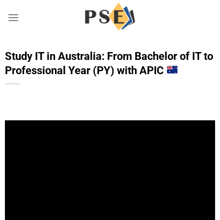
Chuyển
đến
nội
dung
Study IT in Australia: From Bachelor of IT to
Professional Year (PY) with APIC