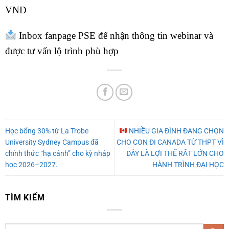
VNĐ
Inbox fanpage PSE để nhận thông tin webinar và
được tư vấn lộ trình phù hợp
Học bổng 30% từ La Trobe
NHIỀU GIA ĐÌNH ĐANG CHỌN
University Sydney Campus đã
CHO CON ĐI CANADA TỪ THPT VÌ
chính thức “hạ cánh” cho kỳ nhập
ĐÂY LÀ LỢI THẾ RẤT LỚN CHO
học 2026–2027.
HÀNH TRÌNH ĐẠI HỌC
TÌM KIẾM