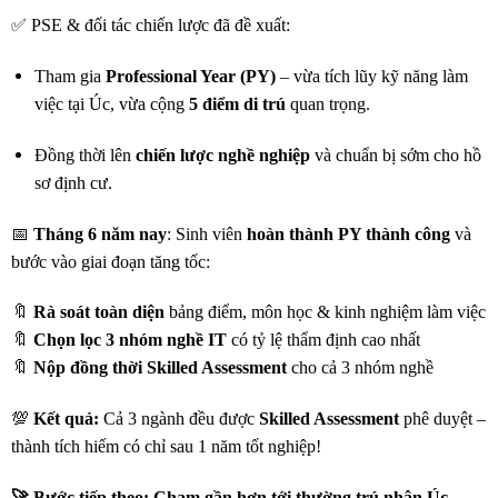
✅ PSE & đối tác chiến lược đã đề xuất:
Tham gia
Professional Year (PY)
– vừa tích lũy kỹ năng làm
việc tại Úc, vừa cộng
5 điểm di trú
quan trọng.
Đồng thời lên
chiến lược nghề nghiệp
và chuẩn bị sớm cho hồ
sơ định cư.
📅
Tháng 6 năm nay
: Sinh viên
hoàn thành PY thành công
và
bước vào giai đoạn tăng tốc:
🔖
Rà soát toàn diện
bảng điểm, môn học & kinh nghiệm làm việc
🔖
Chọn lọc 3 nhóm nghề IT
có tỷ lệ thẩm định cao nhất
🔖
Nộp đồng thời Skilled Assessment
cho cả 3 nhóm nghề
💯
Kết quả:
Cả 3 ngành đều được
Skilled Assessment
phê duyệt –
thành tích hiếm có chỉ sau 1 năm tốt nghiệp!
🚀 Bước tiếp theo: Chạm gần hơn tới thường trú nhân Úc