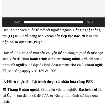
00:00
00:15
Bạn là sinh viên quốc tế mới tốt nghiệp ngành
Công nghệ thông
tin (IT)
tại Úc và đang băn khoăn nên
tiếp tục học
,
đi làm
hay
nộp hồ sơ định cư (PR)
?
Hãy để PSE chia sẻ một câu chuyện thành công thực tế từ một bạn
sinh viên đã chọn
hành trình định cư thông minh
– và chỉ sau
1
năm tốt nghiệp
, đã
đạt Skilled Assessment cho cả 3 nhóm nghề
IT
, sẵn sàng apply visa 189 & 190!
🔍 Hồ sơ thực tế – Lộ trình được cá nhân hóa cùng PSE
📅
Tháng 6 năm ngoái
: Sinh viên vừa tốt nghiệp
Bachelor of IT
tại Úc → tìm đến PSE để được tư vấn lộ trình định cư hiệu quả
nhất.