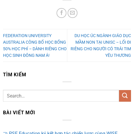
FEDERATION UNIVERSITY
DU HỌC ÚC NGÀNH GIÁO DỤC
AUSTRALIA CÔNG BỐ HỌC BỔNG
MẦM NON TẠI UNISC – LỐI ĐI
50% HỌC PHÍ – DÀNH RIÊNG CHO
RIÊNG CHO NGƯỜI CÓ TRÁI TIM
HỌC SINH ĐÔNG NAM Á!
YÊU THƯƠNG
TÌM KIẾM
BÀI VIẾT MỚI
🤝 PSE Education ký kết hợp tác chiến lược cùng WISE