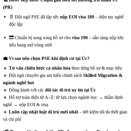
(PR)
📄 Đội ngũ PSE đã lập tức
nộp EOI visa 189
– diện tay nghề
độc lập
🔜 Chuẩn bị song song hồ sơ cho
visa 190
– sẵn sàng nộp khi
tiểu bang mở vòng mời
💼 Vì sao nên chọn PSE khi định cư tại Úc?
🔹
Tư vấn chiến lược cá nhân hóa
theo từng hồ sơ & mục tiêu
🔹 Đội ngũ chuyên gia am hiểu chính sách
Skilled Migration &
ngành nghề hot
🔹 Đồng hành với các
đối tác di trú uy tín tại Úc
🔹 Hỗ trợ toàn diện từ A–Z: từ lựa chọn ngành học → thẩm định
nghề → nộp EOI & visa
🔹
Luôn cập nhật luật di trú mới nhất
– tiết kiệm tối đa thời gian
và chi phí