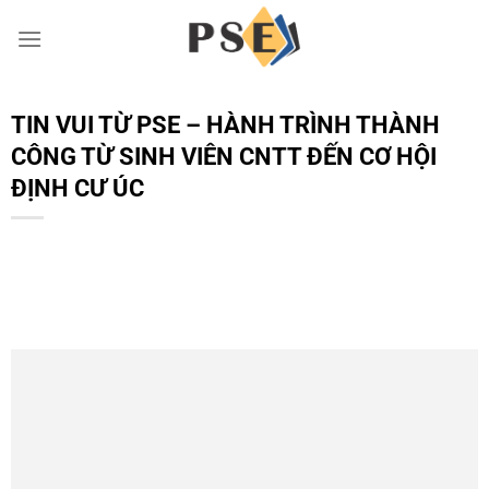
Chuyển
đến
nội
dung
TIN VUI TỪ PSE – HÀNH TRÌNH THÀNH
CÔNG TỪ SINH VIÊN CNTT ĐẾN CƠ HỘI
ĐỊNH CƯ ÚC
Trình
chơi
Video