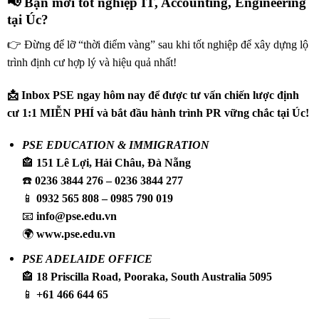
📢 Bạn mới tốt nghiệp IT, Accounting, Engineering
tại Úc?
👉 Đừng để lỡ “thời điểm vàng” sau khi tốt nghiệp để xây dựng lộ
trình định cư hợp lý và hiệu quả nhất!
📩 Inbox PSE ngay hôm nay để được tư vấn chiến lược định
cư 1:1 MIỄN PHÍ và bắt đầu hành trình PR vững chắc tại Úc!
PSE EDUCATION & IMMIGRATION
🏤
151 Lê Lợi, Hải Châu, Đà Nẵng
☎️
0236 3844 276 – 0236 3844 277
📱
0932 565 808 – 0985 790 019
📧
info@pse.edu.vn
🌍
www.pse.edu.vn
PSE ADELAIDE OFFICE
🏤
18 Priscilla Road, Pooraka, South Australia 5095
📱
+61 466 644 65