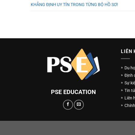
KHẲNG ĐỊNH UY TÍN TRONG TỪNG BỘ HỒ SƠ!
LIÊN 
Du h
Định 
Sự ki
Tin t
PSE EDUCATION
Liên 
Chính