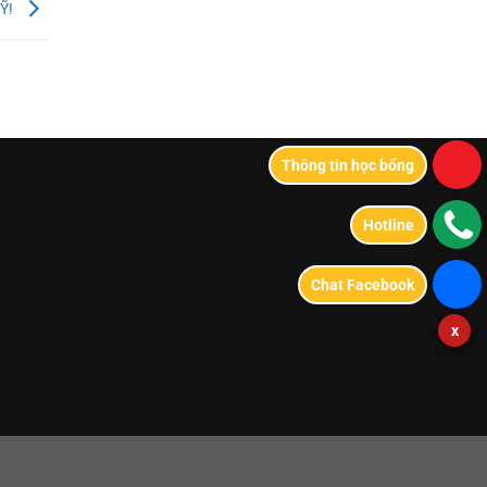
MỸ!
Thông tin học bổng
Hotline
Chat Facebook
x