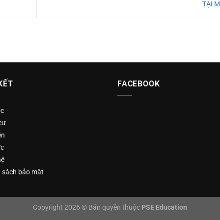
TẠI 
KẾT
FACEBOOK
ọc
cư
ện
ức
hệ
 sách bảo mật
Copyright 2026 © Bản quyền thuộc
PSE Education