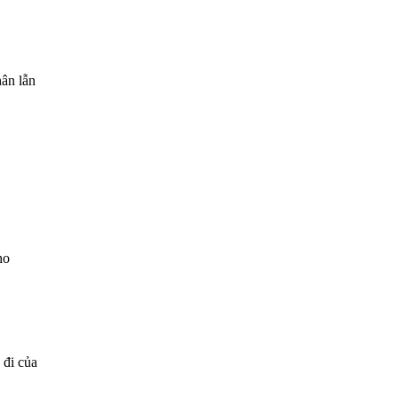
hân lẫn
ho
 đi của