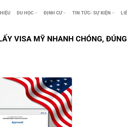
THIỆU
DU HỌC
ĐỊNH CƯ
TIN TỨC- SỰ KIỆN
LI
LẤY VISA MỸ NHANH CHÓNG, ĐÚNG