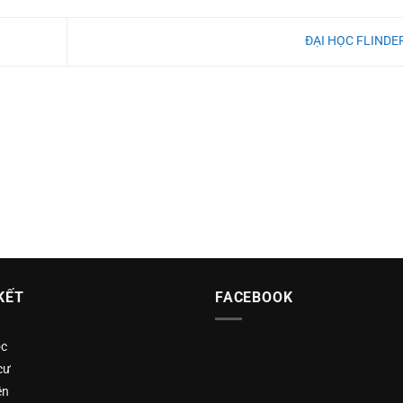
ĐẠI HỌC FLIND
KẾT
FACEBOOK
ọc
cư
ện