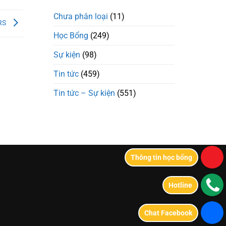
Chưa phân loại
(11)
ERS
Học Bổng
(249)
Sự kiện
(98)
Tin tức
(459)
Tin tức – Sự kiện
(551)
Thông tin học bổng
Hotline
Chat Facebook