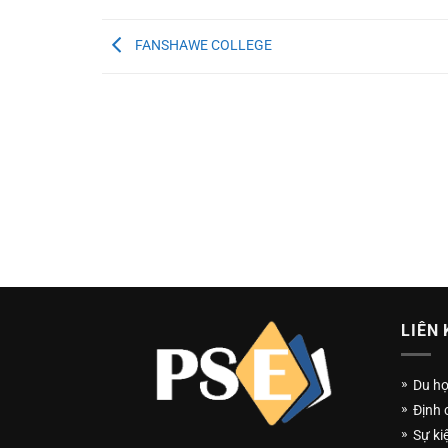
FANSHAWE COLLEGE
LIÊN 
Du h
Định 
Sự ki