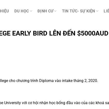
THIỆU
DU HỌC
ĐỊNH CƯ
TIN TỨC- SỰ KIỆN
LI
GE EARLY BIRD LÊN ĐẾN $5000AUD
llege cho chương trình Diploma vào intake tháng 2, 2020.
obe University với cơ hội nhận học bổng đầu vào của các khoá sa