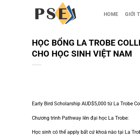
Chuyển
đến
HOME
GIỚI 
nội
dung
HỌC BỔNG LA TROBE COLLE
CHO HỌC SINH VIỆT NAM
Early Bird Scholarship AUD$5,000 từ La Trobe Co
Chương trình Pathway lên đại học La Trobe:
Học sinh có thể apply bất cứ khoá nào tại La Tr