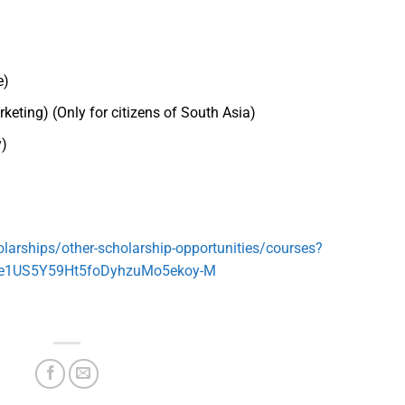
e)
ting) (Only for citizens of South Asia)
y)
larships/other-scholarship-opportunities/courses?
Qe1US5Y59Ht5foDyhzuMo5ekoy-M