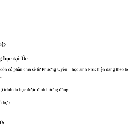
hiệp
g học tại Úc
h còn có phần chia sẻ từ Phương Uyên – học sinh PSE hiện đang theo h
.
ộ trình du học được định hướng đúng:
ù hợp
 Úc