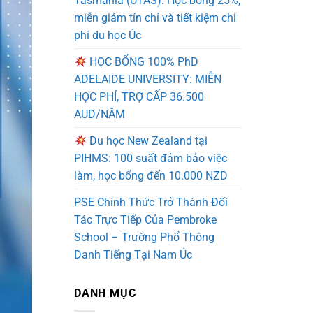
Tasmania (UTAS): Học bổng 25%,
miễn giảm tín chỉ và tiết kiệm chi
phí du học Úc
HỌC BỔNG 100% PhD
ADELAIDE UNIVERSITY: MIỄN
HỌC PHÍ, TRỢ CẤP 36.500
AUD/NĂM
Du học New Zealand tại
PIHMS: 100 suất đảm bảo việc
làm, học bổng đến 10.000 NZD
PSE Chính Thức Trở Thành Đối
Tác Trực Tiếp Của Pembroke
School – Trường Phổ Thông
Danh Tiếng Tại Nam Úc
DANH MỤC