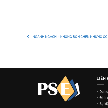
NGÀNH NGÁCH – KHÔNG BON CHEN NHƯNG CÓ 
LIÊN 
Du h
Định 
Sự ki