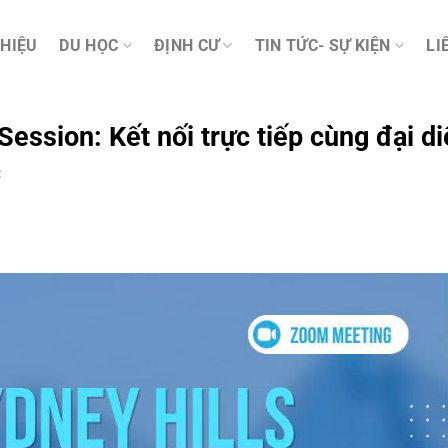
THIỆU
DU HỌC
ĐỊNH CƯ
TIN TỨC- SỰ KIỆN
LI
ession: Kết nối trực tiếp cùng đại d
c