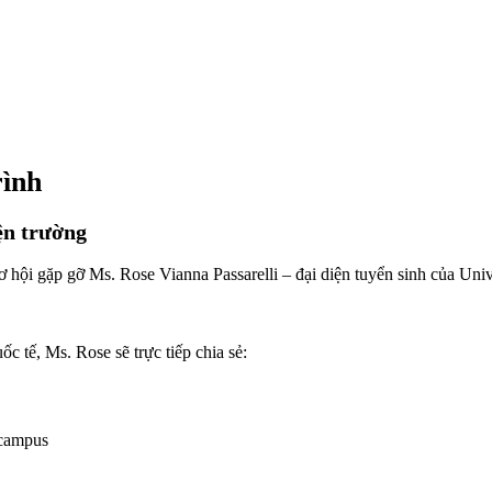
rình
iện trường
 hội gặp gỡ Ms. Rose Vianna Passarelli – đại diện tuyển sinh của Univ
c tế, Ms. Rose sẽ trực tiếp chia sẻ:
 campus